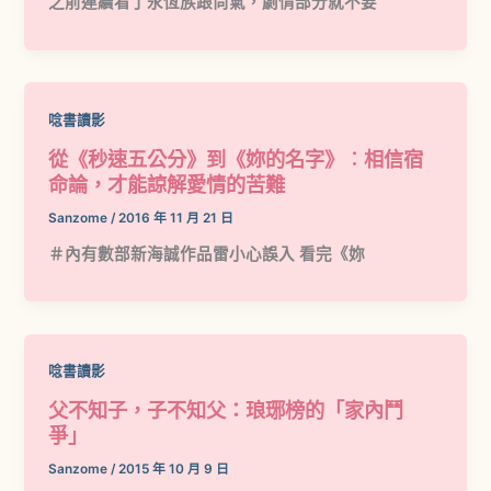
之前連續看了永恆族跟尚氣，劇情部分就不要
唸書讀影
從《秒速五公分》到《妳的名字》︰相信宿
命論，才能諒解愛情的苦難
Sanzome
/
2016 年 11 月 21 日
＃內有數部新海誠作品雷小心誤入 看完《妳
唸書讀影
父不知子，子不知父：琅琊榜的「家內鬥
爭」
Sanzome
/
2015 年 10 月 9 日