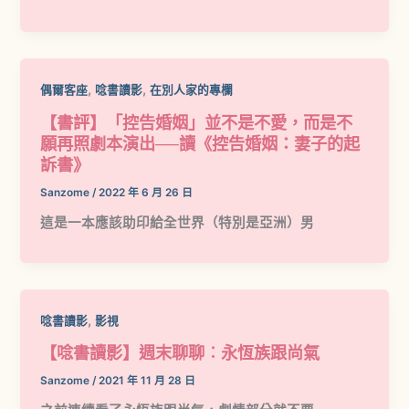
,
,
偶爾客座
唸書讀影
在別人家的專欄
【書評】「控告婚姻」並不是不愛，而是不
願再照劇本演出──讀《控告婚姻：妻子的起
訴書》
Sanzome
/
2022 年 6 月 26 日
這是一本應該助印給全世界（特別是亞洲）男
,
唸書讀影
影視
【唸書讀影】週末聊聊︰永恆族跟尚氣
Sanzome
/
2021 年 11 月 28 日