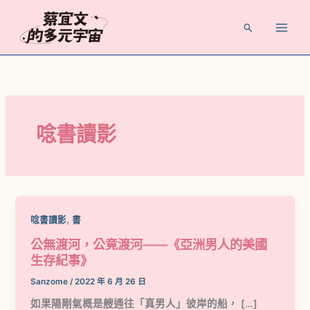
跳
至
搜
主
尋
要
內
容
唸書讀影
,
唸書讀影
書
公無渡河，公竟渡河——《亞洲男人的美國
生存紀事》
Sanzome
/
2022 年 6 月 26 日
如果陽剛氣概是艘通往「真男人」彼岸的船， […]