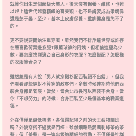
就算你出生是個超級大美人，後天沒有保養、維修，也難
以趕上這世代越發精緻的審美觀，也不是說要成為梁朝偉
還是彭于晏，至少，基本上皮膚保養、重訓健身是免不了
的。
更不要說要開始注重穿著，雖然我們不排斥這世界或許存
在著喜歡荷葉邊系服T跟籃球褲的阿姨，但相信這極為少
數，要怎麼找到適合自己身形的衣服？怎麼搭配？怎麼樣
的衣服算合身？
雖然總是有人說「男人就穿襯衫配西裝絕不出錯」，但我
們看看那些絕對不算窮的政客們，多數時候連期待他們西
裝合身都是奢談，當然，當台北市長可以西裝不合身，當
你「不想努力」的時候，合身西裝至少是個基本的職業道
德。
外在僅僅是最低標準，各位還記得之前的天王嫂特訓班
嗎？外貌穿搭不過就是門檻，雖然網路熱愛諷刺綠茶的茶
藝，但「茶藝」是一連串繁複精細的勞動，不僅僅是社群