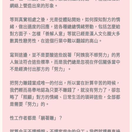
網絡上營造出來的形象。
等到真實相處之後，光是從體貼開始，如何探知對方的情
緒，做出適度的回應，這各種總總情緒勞動，包括怎麼給
對方面子、怎樣「善解人意」等就已經是漢人文化圈大多
數異性戀男性，在這個行業中難以翻越的高山。
寫到這邊，並不是要酸這些說著「阿姨我不想努力」的男
人無法符合這些標準，而是我們總是忽視在伴侶關係當中
不是經濟付出那方的「努力」。
把努力賺錢當成唯一的付出，所以當在計算辛苦的時候，
我們輕而易舉地認為只要不賺錢了，就沒有努力了，卻忽
略了「照顧」對方的情緒、日常生活的瑣碎這些，全部都
是需要「努力」的。
性工作者都是「躺著賺」？
就算今天不講婚姻、不講家庭內的分工，我們就講最直接