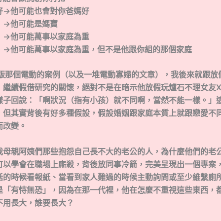
好→他可能也會對你爸媽好
能是媽寶
萬事以家庭為重
事以家庭為重，但不是他跟你組的那個家庭
age版那個電動的案例（以及一堆電動寡婦的文章），我後來就跟
，繼續假借研究的關懷，絕對不是在暗示他放假玩爐石不理女友X
樣子回說：「啊狀況（指有小孩）就不同啊，當然不能一樣。」
，但其實背後有好多種假設，假設婚姻跟家庭本質上就跟戀愛不
而改變。
我母親阿姨們那些抱怨自己長不大的老公的人，為什麼他們的老
可以學會在職場上廝殺，背後放同事冷箭，完美呈現出一個專案
話的時候看報紙、當看到家人難過的時候主動詢問或至少維繫廁
是「有恃無恐」，因為在那一代裡，他在怎麼不重視這些東西，
不用長大，誰要長大？