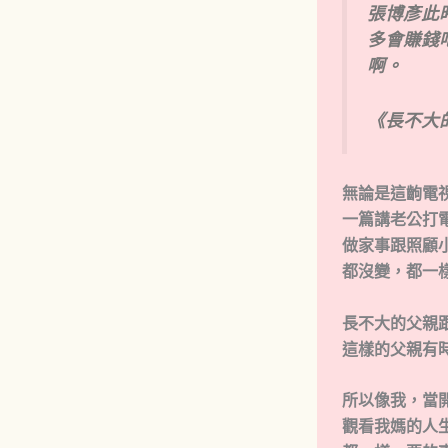
張博彥此
多會賺錢
啊。
《長不大
無論是這齣電視
一篇講老公打
做家事跟照顧
都沒變，都一
長不大的父親
這樣的父親有
所以像我，當
觀看我媽的人