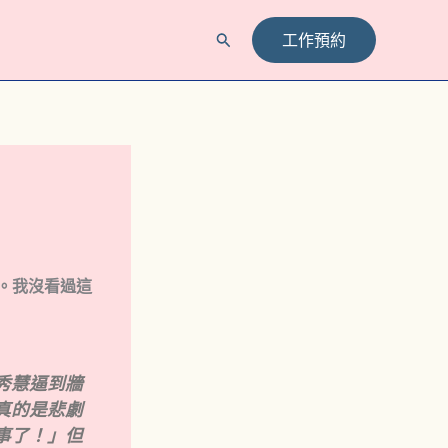
工作預約
搜
尋
。我沒看過這
秀慧逼到牆
真的是悲劇
事了！」但