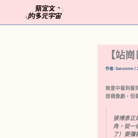
跳
至
主
要
內
容
【站崗
作者:
Sanzome
/
無意中看到看到
部偶像劇，但
張博彥正
角，從一
了）要彌