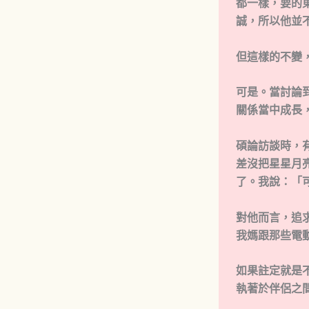
都一樣，要的
誠，所以他並
但這樣的不變
可是。當討論
關係當中成長
碩論訪談時，有
差沒把星星月
了。我說：「
對他而言，追
我媽跟那些電
如果註定就是
執著於伴侶之