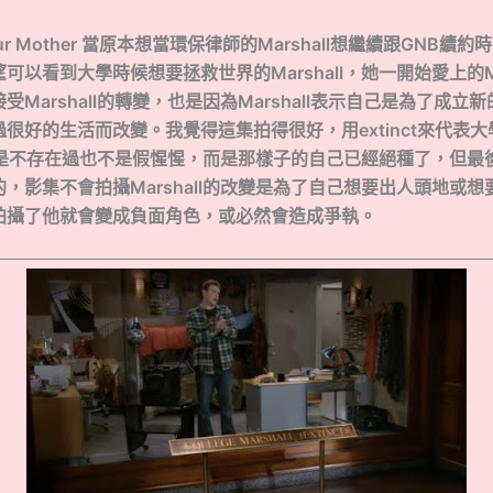
 Your Mother 當原本想當環保律師的Marshall想繼續跟GNB續約
可以看到大學時候想要拯救世界的Marshall，她一開始愛上的Mar
受Marshall的轉變，也是因為Marshall表示自己是為了成立
很好的生活而改變。我覺得這集拍得很好，用extinct來代表
l，不是不存在過也不是假惺惺，而是那樣子的自己已經絕種了，但
，影集不會拍攝Marshall的改變是為了自己想要出人頭地或
拍攝了他就會變成負面角色，或必然會造成爭執。