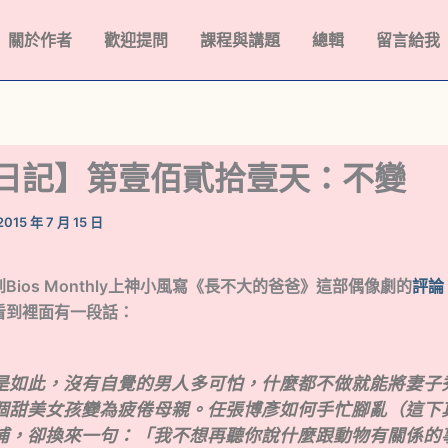
關於作者
歡迎提問
課程與講題
總輯
留言給我
日記】第壹佰貳拾壹天：不變
2015 年 7 月 15 日
Bios Monthly上神小風寫《長不大的爸爸》這部偶像劇的
評論
看到裡面有一段話：
是如此，沒有自覺的男人多可怕，什麼都不做就能將妻子
個甜美女孩變為疲倦母親。任張博彥如何手忙腳亂（這下
補，卻換來一句：「我不想再聽你說什麼跟動物有關係的