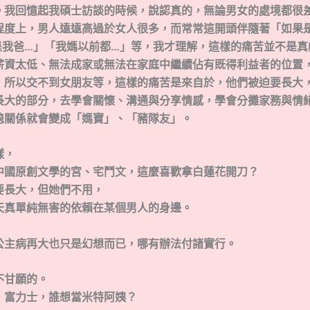
。我回憶起我碩士訪談的時候，說認真的，無論男女的處境都很
程度上，男人遠遠高過於女人很多，而常常這開頭伴隨著「如果
是我爸…」「我媽以前都…」等，我才理解，這樣的痛苦並不是真
薪資太低、無法成家或無法在家庭中繼續佔有既得利益者的位置
」所以交不到女朋友等，這樣的痛苦是來自於，他們被迫要長大
長大的部分，去學會關懷、溝通與分享情感，學會分攤家務與情
媳關係就會變成「媽寶」、「豬隊友」。
樣，
中國原創文學的宮、宅鬥文，這麼喜歡拿白蓮花開刀？
要長大，但她們不用，
天真單純無害的依賴在某個男人的身邊。
公主病再大也只是幻想而已，哪有辦法付諸實行。
不甘願的。
．富力士，誰想當米特阿姨？