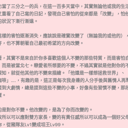
也當了三分之一的兵，在這一百多天當中，其實無論他或我的生
又重看了自己寫的日記，發現自己害怕的從來都是「改變」，怕
的狀況下漸行漸遠。
這樣的害怕逐漸消失，應該說是確實改變了（無論我的或他的）
好，也不算朝著自己最初希望的方向改變。
著，其實不是來自於你多喜歡這個人不變的那些特質，而是害怕
，而是被當北七。戀愛者所想要的不變，不過其實就是他對你的
探知，就從他其他的不變來描繪。「他還是一樣想拯救世界」、
咖啡」….，有趣的是，這正是每次我身邊的人分手後與舊情人再
提到大劇情，總是提到這些不變的小事，好像有些習慣不變，那
樣。
的是對你不變。他改變的，是為了你而改變的。
故所以可以應對雙方家長，變的有責任感所以可以成為一個好父
，從豬隊友Lv1變成坦王Lv99。