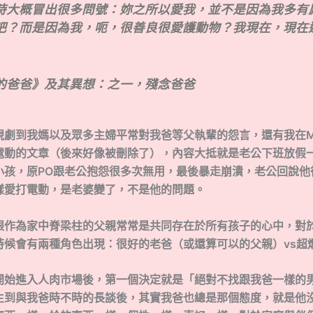
時大概冒出很多問號：妳之所以愛我，並不是因為我多有
吧？而是因為我，呃，很善良很愛護動物？
我現在，現在
的爸爸》及其異想：之一，殘念爸爸
劇到我媽以及眾多主婦平常對我爸等父執輩的怨言，還有我在Mar
電動的文章（後來好像被刪除了），內容大抵就是老公下班放假
小孩，原PO跟老公抱怨很多次無用，最後暴走崩潰，老公回說他
樣愛打電動，是老婆變了，不是他的問題。
跟作為家中脊梁柱的父親常常是共同存在於所有孩子的心中，對
時候會有兩種角色出現：很好的老爸（或還算可以的父親）vs超
開始進入人肉市場後，第一個決定就是「絕對不找跟我爸一樣的
生到與我爸時不時的長談後，其實我爸也總是那個態度，就是他