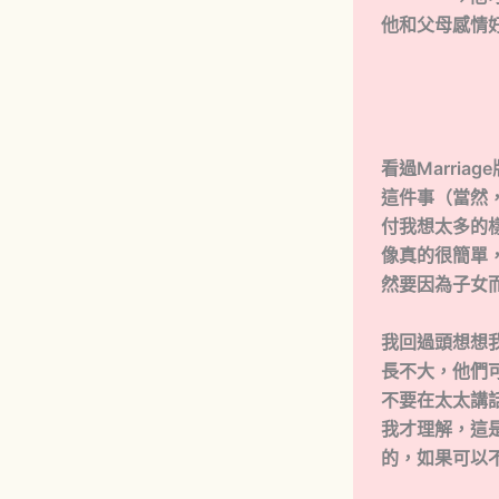
他和父母感情
→他可
→他可能
→他可能萬
看過Marri
這件事（當然
付我想太多的
像真的很簡單
然要因為子女
我回過頭想想
長不大，他們
不要在太太講
我才理解，這
的，
如果可以