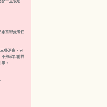
侶都一直很忠
又希望戀愛者在
送三餐消夜，只
，不然就說他變
件事。
？