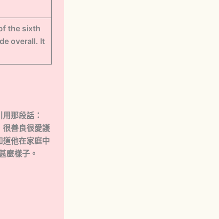
f the sixth
 overall. It
引用那段話：
，很善良很愛護
知道他在家庭中
是甚麼樣子。