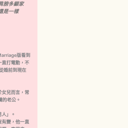
肩膀多顧家
還是一樣
riage版看到
一直打電動，不
從婚前到現在
於女兒而言，常
爛的老公。
男人」。
沒有變，他一直